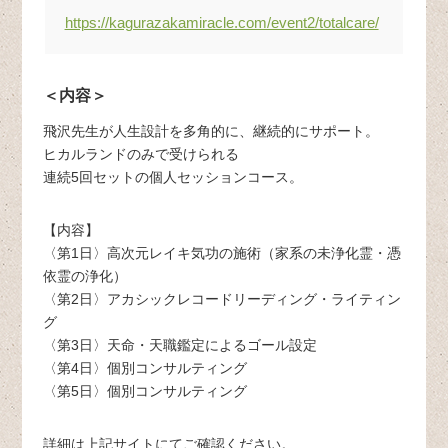
https://kagurazakamiracle.com/event2/totalcare/
＜内容＞
飛沢先生が人生設計を多角的に、継続的にサポート。
ヒカルランドのみで受けられる
連続5回セットの個人セッションコース。
【内容】
〈第1日〉高次元レイキ気功の施術（家系の未浄化霊・憑
依霊の浄化）
〈第2日〉アカシックレコードリーディング・ライティン
グ
〈第3日〉天命・天職鑑定によるゴール設定
〈第4日〉個別コンサルティング
〈第5日〉個別コンサルティング
詳細は上記サイトにてご確認ください。