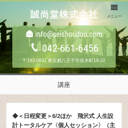
メニュー
info@seishoudou.com
042-661-6456
〒193-0831 東京都八王子市並木町19-10
講座
◆＜日程変更＞6/2ほか 飛沢式 人生設
計トータルケア〈個人セッション〉（主